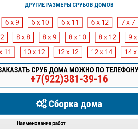
ДРУГИЕ РАЗМЕРЫ СРУБОВ ДОМОВ
6 х 9
6 х 10
6 х 11
6 х 12
7 х 7
12
8 х 8
8 х 9
8 х 10
8 х 12
9 х
х 11
10 х 12
12 х 12
12 х 14
14 х
ЗАКАЗАТЬ СРУБ ДОМА МОЖНО ПО ТЕЛЕФОНУ
+7(922)381-39-16
Сборка дома
Наименование работ