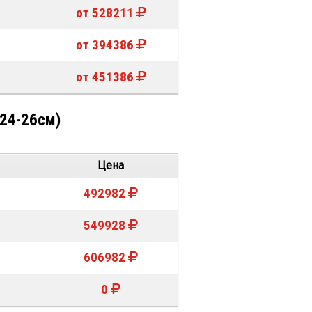
от 528211
от 394386
от 451386
 24-26см)
Цена
492982
549928
606982
0