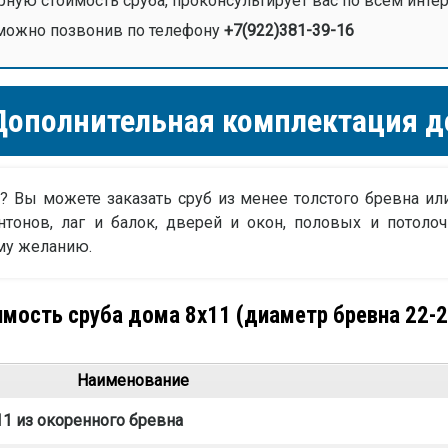
рную стоимость сруба, проконсультирует вас по всем ин
 можно позвонив по телефонy
+7(922)381-39-16
ополнительная комплектация д
? Вы можете заказать сруб из менее толстого бревна или
нтонов, лаг и балок, дверей и окон, половых и потоло
му желанию.
мость сруба дома 8х11 (диаметр бревна 22-
Наименование
1 из окоренного бревна