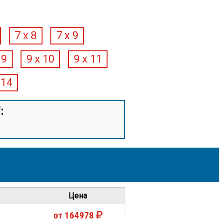
7 х 8
7 х 9
 9
9 х 10
9 х 11
 14
:
Цена
от 164978