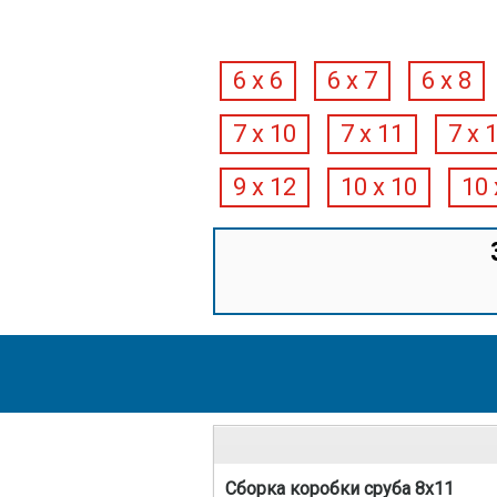
6 х 6
6 х 7
6 х 8
7 х 10
7 х 11
7 х 
9 х 12
10 х 10
10 
Сборка коробки сруба 8х11