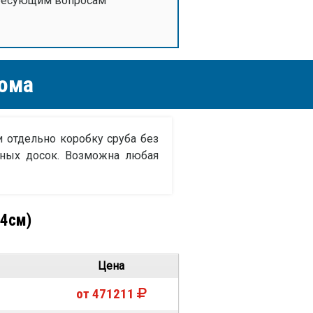
тересующим вопросам
ома
 отдельно коробку сруба без
чных досок. Возможна любая
24см)
Цена
от 471211