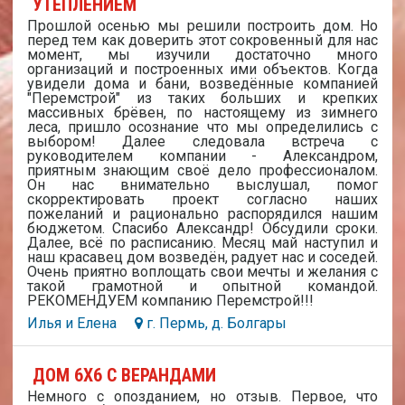
УТЕПЛЕНИЕМ
Прошлой осенью мы решили построить дом. Но
перед тем как доверить этот сокровенный для нас
момент, мы изучили достаточно много
организаций и построенных ими объектов. Когда
увидели дома и бани, возведённые компанией
"Перемстрой" из таких больших и крепких
массивных брёвен, по настоящему из зимнего
леса, пришло осознание что мы определились с
выбором! Далее следовала встреча с
руководителем компании - Александром,
приятным знающим своё дело профессионалом.
Он нас внимательно выслушал, помог
скорректировать проект согласно наших
пожеланий и рационально распорядился нашим
бюджетом. Спасибо Александр! Обсудили сроки.
Далее, всё по расписанию. Месяц май наступил и
наш красавец дом возведён, радует нас и соседей.
Очень приятно воплощать свои мечты и желания с
такой грамотной и опытной командой.
РЕКОМЕНДУЕМ компанию Перемстрой!!!
Илья и Елена
г. Пермь, д. Болгары
ДОМ 6Х6 С ВЕРАНДАМИ
Немного с опозданием, но отзыв. Первое, что