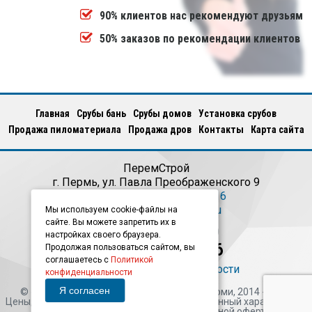
90% клиентов нас рекомендуют друзьям
50% заказов по рекомендации клиентов
Главная
Срубы бань
Срубы домов
Установка срубов
Продажа пиломатериала
Продажа дров
Кoнтакты
Карта сайта
ПеремСтрой
г.
Пермь
,
ул. Павла Преображенского 9
Телефон:
+7(922)381-39-16
E-mail:
info@peremstroy.ru
Мы используем cookie-файлы на
сайте. Вы можете запретить их в
Ежедневно с 09:00 до 21:00
настройках своего браузера.
+7(922)381-39-16
Продолжая пользоваться сайтом, вы
соглашаетесь с
Политикой
Политика конфиденциальности
конфиденциальности
Я согласен
© «ПеремСтрой» - Срубы бань, домов в Перми, 2014 - 2026.
Цены, указанные на сайте, носят информационный характер и ни
при каких условиях не являются публичной офертой.