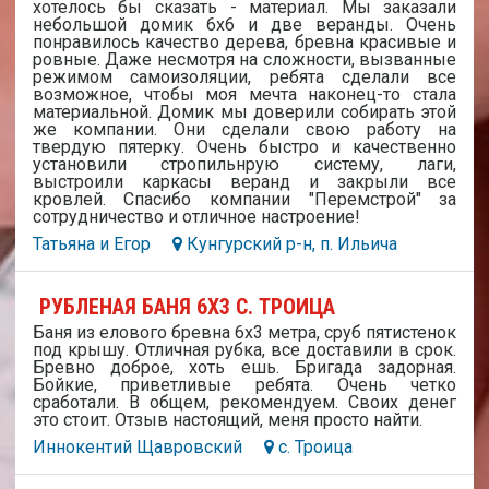
хотелось бы сказать - материал. Мы заказали
небольшой домик 6х6 и две веранды. Очень
понравилось качество дерева, бревна красивые и
ровные. Даже несмотря на сложности, вызванные
режимом самоизоляции, ребята сделали все
возможное, чтобы моя мечта наконец-то стала
материальной. Домик мы доверили собирать этой
же компании. Они сделали свою работу на
твердую пятерку. Очень быстро и качественно
установили стропильнрую систему, лаги,
выстроили каркасы веранд и закрыли все
кровлей. Спасибо компании "Перемстрой" за
сотрудничество и отличное настроение!
Татьяна и Егор
Кунгурский р-н, п. Ильича
РУБЛЕНАЯ БАНЯ 6Х3 С. ТРОИЦА
Баня из елового бревна 6х3 метра, сруб пятистенок
под крышу. Отличная рубка, все доставили в срок.
Бревно доброе, хоть ешь. Бригада задорная.
Бойкие, приветливые ребята. Очень четко
сработали. В общем, рекомендуем. Своих денег
это стоит. Отзыв настоящий, меня просто найти.
Иннокентий Щавровский
с. Троица