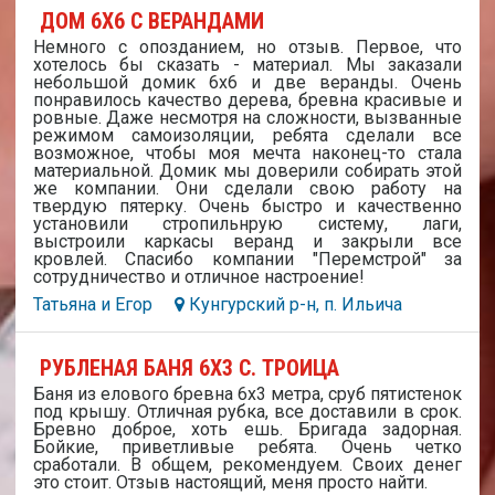
ДОМ 6Х6 С ВЕРАНДАМИ
Немного с опозданием, но отзыв. Первое, что
хотелось бы сказать - материал. Мы заказали
небольшой домик 6х6 и две веранды. Очень
понравилось качество дерева, бревна красивые и
ровные. Даже несмотря на сложности, вызванные
режимом самоизоляции, ребята сделали все
возможное, чтобы моя мечта наконец-то стала
материальной. Домик мы доверили собирать этой
же компании. Они сделали свою работу на
твердую пятерку. Очень быстро и качественно
установили стропильнрую систему, лаги,
выстроили каркасы веранд и закрыли все
кровлей. Спасибо компании "Перемстрой" за
сотрудничество и отличное настроение!
Татьяна и Егор
Кунгурский р-н, п. Ильича
РУБЛЕНАЯ БАНЯ 6Х3 С. ТРОИЦА
Баня из елового бревна 6х3 метра, сруб пятистенок
под крышу. Отличная рубка, все доставили в срок.
Бревно доброе, хоть ешь. Бригада задорная.
Бойкие, приветливые ребята. Очень четко
сработали. В общем, рекомендуем. Своих денег
это стоит. Отзыв настоящий, меня просто найти.