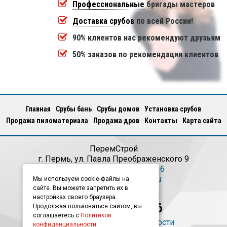
Профессиональные
бригады мастеров
Доставка срубов
по всей России!
90% клиентов нас рекомендуют друзьям
50% заказов по рекомендации клиентов
Главная
Срубы бань
Срубы домов
Установка срубов
Продажа пиломатериала
Продажа дров
Кoнтакты
Карта сайта
ПеремСтрой
г.
Пермь
,
ул. Павла Преображенского 9
Телефон:
+7(922)381-39-16
E-mail:
info@peremstroy.ru
Мы используем cookie-файлы на
сайте. Вы можете запретить их в
Ежедневно с 09:00 до 21:00
настройках своего браузера.
+7(922)381-39-16
Продолжая пользоваться сайтом, вы
соглашаетесь с
Политикой
Политика конфиденциальности
конфиденциальности